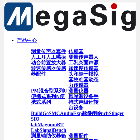
产品中心
测量传声器套件
传感器
人工耳
人工嘴
振
测量传声器
人
动台
前置放大器
工乳突
面声源
转速传感器
传感
加速度传感器
器配件
头和躯干模拟
器
校准器
动态
力传感器
PM混合型系列
U
测量仪器
便携式系列
N便
风噪源设备
手
携式系列
持式声级计
转
台设备
BuildGo
SMC
AudioExpert
软件平台
VQBench
Stinger
SIO
lab
Magnum
BT
Lab
SignalBench
测量辅助仪器
箱
测量配件