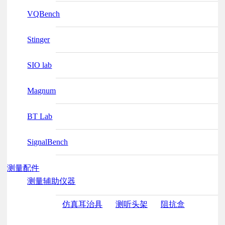
VQBench
Stinger
SIO lab
Magnum
BT Lab
SignalBench
测量配件
测量辅助仪器
仿真耳治具
测听头架
阻抗盒