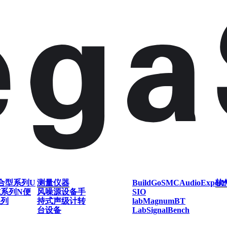
合型系列
U
测量仪器
BuildGo
SMC
AudioExpert
软
式系列
N便
风噪源设备
手
SIO
系列
持式声级计
转
lab
Magnum
BT
台设备
Lab
SignalBench