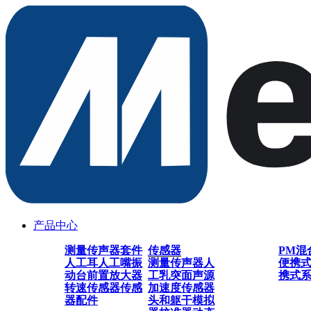
产品中心
测量传声器套件
传感器
PM混
人工耳
人工嘴
振
测量传声器
人
便携
动台
前置放大器
工乳突
面声源
携式
转速传感器
传感
加速度传感器
器配件
头和躯干模拟