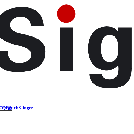
件平台
VQBench
Stinger