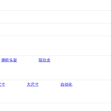
测听头架
阻抗盒
尺寸
大尺寸
自动化