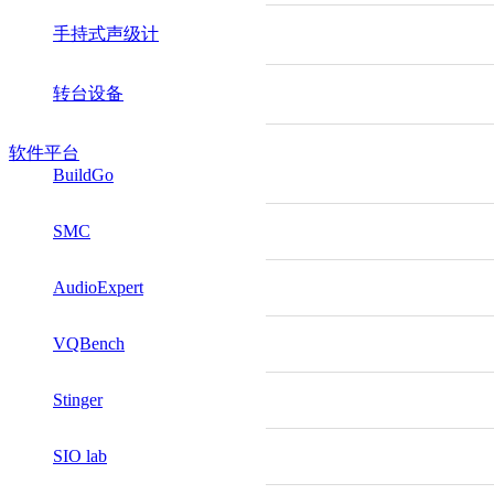
手持式声级计
转台设备
软件平台
BuildGo
SMC
AudioExpert
VQBench
Stinger
SIO lab