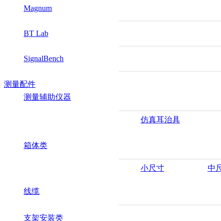
Magnum
BT Lab
SignalBench
测量配件
测量辅助仪器
仿真耳治具
箱体类
小尺寸
中
线缆
支架安装类