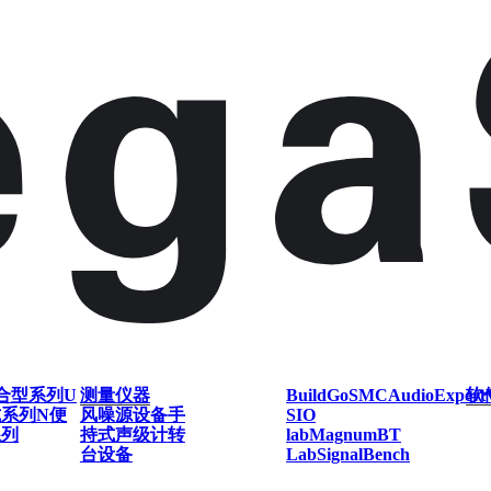
合型系列
U
测量仪器
BuildGo
SMC
AudioExpert
软
式系列
N便
风噪源设备
手
SIO
系列
持式声级计
转
lab
Magnum
BT
台设备
Lab
SignalBench