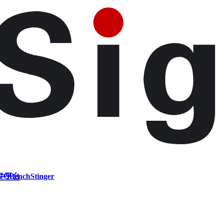
件平台
VQBench
Stinger