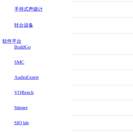
手持式声级计
转台设备
软件平台
BuildGo
SMC
AudioExpert
VQBench
Stinger
SIO lab