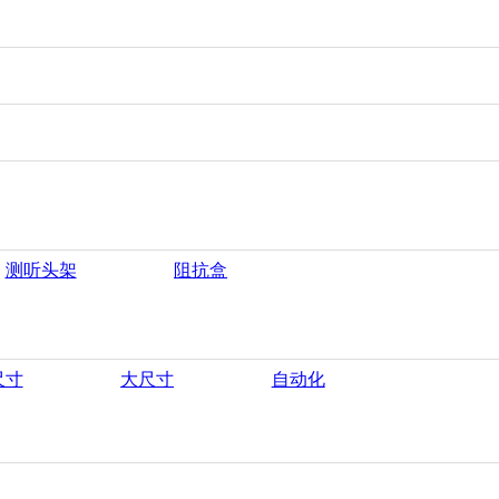
测听头架
阻抗盒
尺寸
大尺寸
自动化