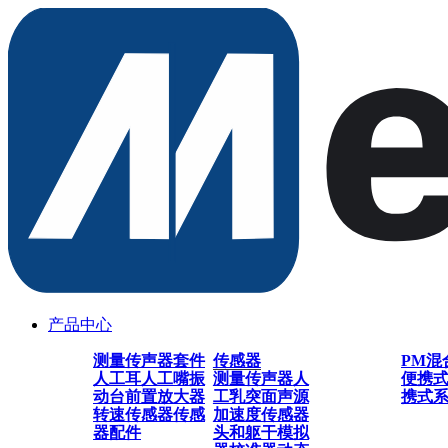
产品中心
测量传声器套件
传感器
PM混
人工耳
人工嘴
振
测量传声器
人
便携
动台
前置放大器
工乳突
面声源
携式
转速传感器
传感
加速度传感器
器配件
头和躯干模拟