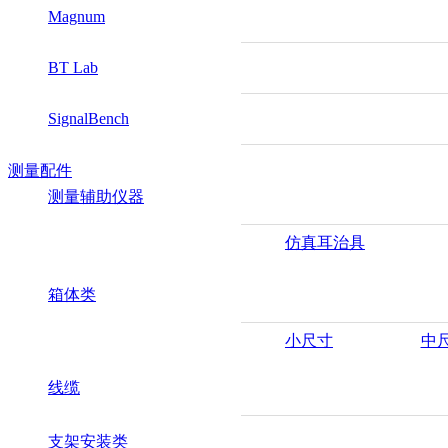
Magnum
BT Lab
SignalBench
测量配件
测量辅助仪器
仿真耳治具
箱体类
小尺寸
中
线缆
支架安装类