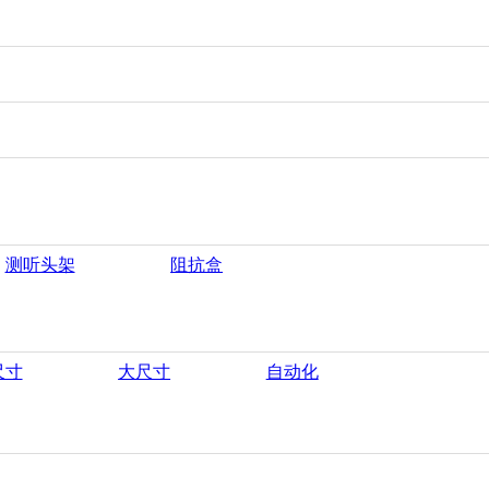
测听头架
阻抗盒
尺寸
大尺寸
自动化