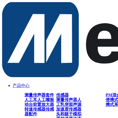
产品中心
测量传声器套件
传感器
PM混
人工耳
人工嘴
振
测量传声器
人
便携
动台
前置放大器
工乳突
面声源
携式
转速传感器
传感
加速度传感器
器配件
头和躯干模拟