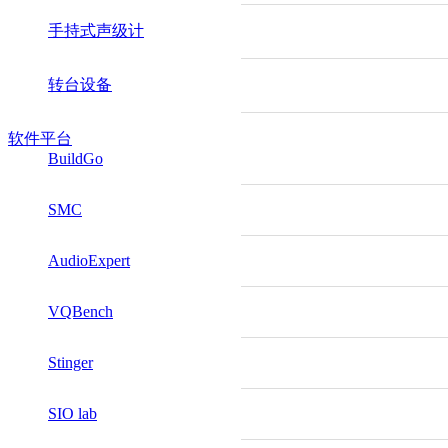
手持式声级计
转台设备
软件平台
BuildGo
SMC
AudioExpert
VQBench
Stinger
SIO lab