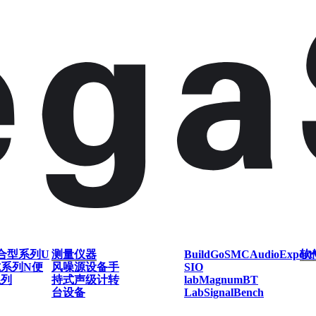
合型系列
U
测量仪器
BuildGo
SMC
AudioExpert
软
式系列
N便
风噪源设备
手
SIO
系列
持式声级计
转
lab
Magnum
BT
台设备
Lab
SignalBench