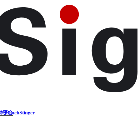
件平台
VQBench
Stinger