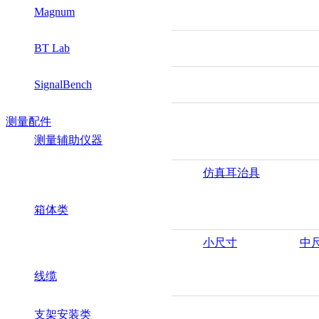
Magnum
BT Lab
SignalBench
测量配件
测量辅助仪器
仿真耳治具
箱体类
小尺寸
中
线缆
支架安装类