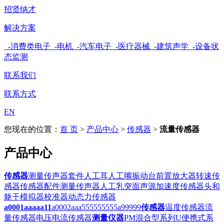
招贤纳才
解决方案
-消费类电子
-电机
-汽车电子
-医疗器械
-建筑声学
-设备状
态监测
联系我们
联系方式
EN
您现在的位置：
首 页
>
产品中心
>
传感器
>
流量传感器
产品中心
传感器
测量传声器套件
人工耳
人工嘴
振动台
前置放大器
转速传
感器
传感器配件
测量传声器
人工乳突
面声源
加速度传感器
头和
躯干模拟器
校准器
动态力传感器
a0001aaaaa11
a0002aaa555555555
a99999
传感器
温度传感器
流
量传感器
电压电流传感器
测量仪器
PM混合型系列
U便携式系