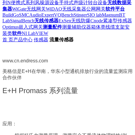
列
N便携式系列
风噪源设备
手持式声级计
转台设备
无线数据采
集器
WiGate无线网关
WiDAQ无线采集器
公网网关
软件平台
BuildGo
SMC
AudioExpert
VQBench
Stinger
SIO lab
Magnum
BT
Lab
SignalBench
无线传感器
ExSen无线防爆
Cnode紧凑型传感器
Optimus嵌入式网关
测量配件
测量辅助仪器
箱体类
线缆
支架安
装类
软件
NI LabVIEW
首 页
产品中心
传感器
流量传感器
www.cn.endress.com
美格信是E+H在华南，华东小型通机排放行业的流量监测应用
合作伙伴
E+H Promass 系列流量
应用：