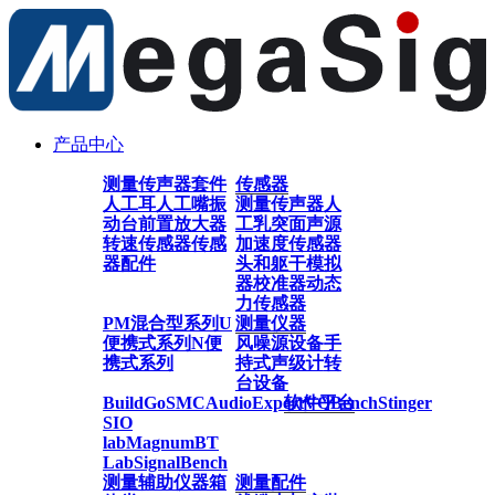
产品中心
测量传声器套件
传感器
人工耳
人工嘴
振
测量传声器
人
动台
前置放大器
工乳突
面声源
转速传感器
传感
加速度传感器
器配件
头和躯干模拟
器
校准器
动态
力传感器
PM混合型系列
U
测量仪器
便携式系列
N便
风噪源设备
手
携式系列
持式声级计
转
台设备
BuildGo
SMC
AudioExpert
软件平台
VQBench
Stinger
SIO
lab
Magnum
BT
Lab
SignalBench
测量辅助仪器
箱
测量配件