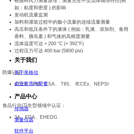
根据科氏力测量原理，测量完全不受流体物理特性
(例
如：粘度和密度 ) 的影响
发动机流量监测
加料和灌装过程中的极小流量的连续流量测量
高压和低压条件下的液体 ( 例如：乳液、添加剂、
食用
香料、胰岛素 ) 和气体的高精度测量
流体温度可达 + 200 °C (+ 392°F)
过程压力可达 400 bar (5800 psi)
关于我们
防爆认证：
关于美格信
企业资质与荣誉
ATEX、 FM、CSA、 TIIS、 IECEx、NEPSI
产品中心
食品行业/卫生型领域中认证：
传感器
3A、FDA、EHEDG
测量仪器
软件平台