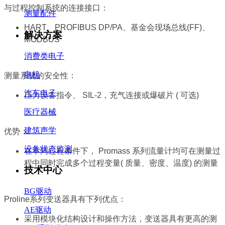
与过程控制系统的连接接口：
测量配件
HART、PROFIBUS DP/PA、基金会现场总线(FF)、
解决方案
MODBUS
消费类电子
电机
测量系统的安全性：
汽车电子
压力设备指令、 SIL-2，
充气连接或爆破片 ( 可选)
医疗器械
建筑声学
优势：
设备状态监测
在不同过程条件下， Promass 系列流量计均可在测
量过
程中同时完成多个过程变量( 质量、密度、温
度) 的测量
技术中心
BG驱动
Proline系列变送器具有下列优点：
AE驱动
采用模块化结构设计和操作方法，变送器具有更
高的测