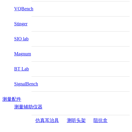
VQBench
Stinger
SIO lab
Magnum
BT Lab
SignalBench
测量配件
测量辅助仪器
仿真耳治具
测听头架
阻抗盒