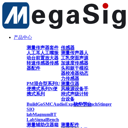
产品中心
测量传声器套件
传感器
人工耳
人工嘴
振
测量传声器
人
动台
前置放大器
工乳突
面声源
转速传感器
传感
加速度传感器
器配件
头和躯干模拟
器
校准器
动态
力传感器
PM混合型系列
U
测量仪器
便携式系列
N便
风噪源设备
手
携式系列
持式声级计
转
台设备
BuildGo
SMC
AudioExpert
软件平台
VQBench
Stinger
SIO
lab
Magnum
BT
Lab
SignalBench
测量辅助仪器
箱
测量配件