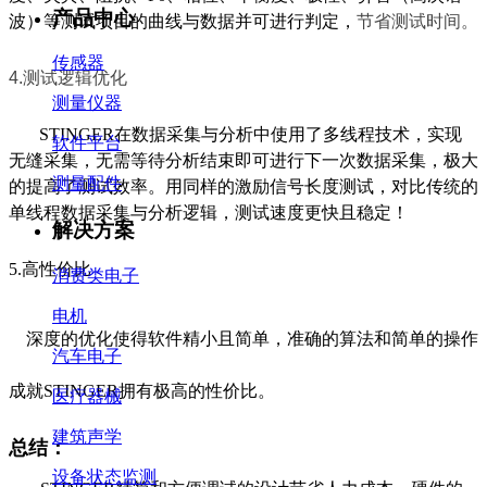
产品中心
波）等测试项目的曲线与数据并可进行判定，
节省测试时间。
传感器
4.测试逻辑优化
测量仪器
STINGER在数据采集与分析中使用了多线程技术，实现
软件平台
无缝采集，无需等待分析结束即可进行下一次数据采集，极大
测量配件
的提高了测试效率。用同样的激励信号长度测试，对比传统的
单线程数据采集与分析逻辑，测试速度更快且稳定！
解决方案
5.高性价比
消费类电子
电机
深度的优化使得软件精小且简单，准确的算法和简单的操作
汽车电子
成就STINGER拥有极高的性价比。
医疗器械
建筑声学
总结：
设备状态监测