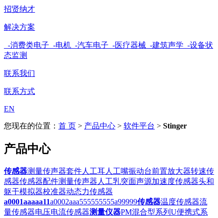
招贤纳才
解决方案
-消费类电子
-电机
-汽车电子
-医疗器械
-建筑声学
-设备状
态监测
联系我们
联系方式
EN
您现在的位置：
首 页
>
产品中心
>
软件平台
>
Stinger
产品中心
传感器
测量传声器套件
人工耳
人工嘴
振动台
前置放大器
转速传
感器
传感器配件
测量传声器
人工乳突
面声源
加速度传感器
头和
躯干模拟器
校准器
动态力传感器
a0001aaaaa11
a0002aaa555555555
a99999
传感器
温度传感器
流
量传感器
电压电流传感器
测量仪器
PM混合型系列
U便携式系