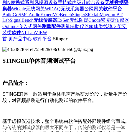
列
N便携式系列
风噪源设备
手持式声级计
转台设备
无线数据采
集器
WiGate无线网关
WiDAQ无线采集器
公网网关
软件平台
BuildGo
SMC
AudioExpert
VQBench
Stinger
SIO lab
Magnum
BT
Lab
SignalBench
无线传感器
ExSen无线防爆
Cnode紧凑型传感器
Optimus嵌入式网关
测量配件
测量辅助仪器
箱体类
线缆
支架安
装类
软件
NI LabVIEW
首 页
产品中心
软件平台
Stinger
STINGER单体音频测试平台
产品简
介：
STINGER是一款适用于单体电声产品研发阶段，批量生产阶
段，对音频品质进行自动化测试的软件平台。
基于虚拟仪器技术，整个系统由软件搭配外部硬件组合而成。
与传统的测试仪器的最大不同在于，传统的测试仪器是一体