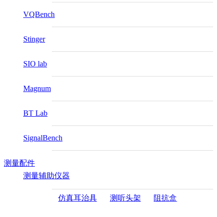
VQBench
Stinger
SIO lab
Magnum
BT Lab
SignalBench
测量配件
测量辅助仪器
仿真耳治具
测听头架
阻抗盒