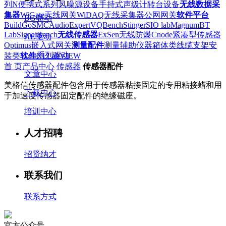
列
N便携式系列
风噪源设备
手持式声级计
转台设备
无线数据采
集器
WiGate无线网关
WiDAQ无线采集器
公网网关
软件平台
BG驱动
BuildGo
SMC
AudioExpert
VQBench
Stinger
SIO lab
Magnum
BT
Lab
SignalBench
无线传感器
ExSen无线防爆
Cnode紧凑型传感器
AE驱动
Optimus嵌入式网关
测量配件
测量辅助仪器
箱体类
线缆
支架安
Lab系列驱动
装类
软件
NI LabVIEW
首 页
产品中心
传感器
传感器配件
文章中心
美格信传感器配件包含用于传感器粘接固定的专用粘接蜡和用
下载中心
于加速度传感器固定配件的绝缘磁座。
培训中心
人才招聘
招贤纳才
联系我们
联系方式
官方公众号