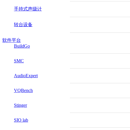
手持式声级计
转台设备
软件平台
BuildGo
SMC
AudioExpert
VQBench
Stinger
SIO lab