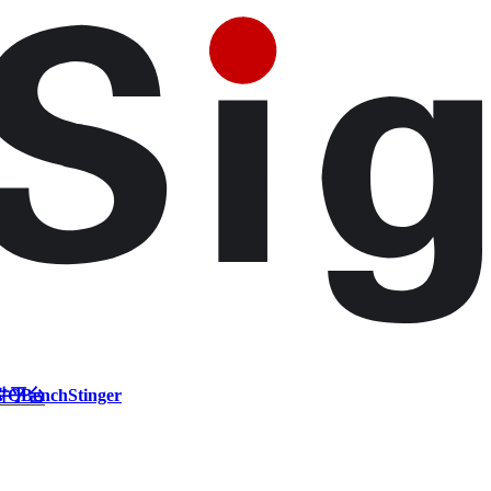
件平台
VQBench
Stinger