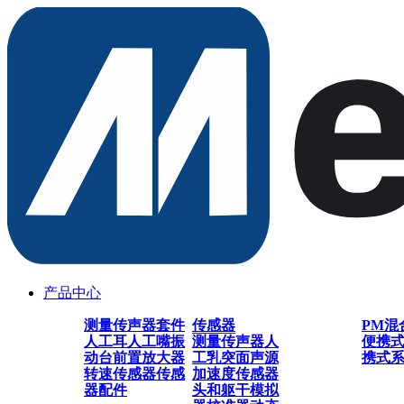
产品中心
测量传声器套件
传感器
PM混
人工耳
人工嘴
振
测量传声器
人
便携
动台
前置放大器
工乳突
面声源
携式
转速传感器
传感
加速度传感器
器配件
头和躯干模拟