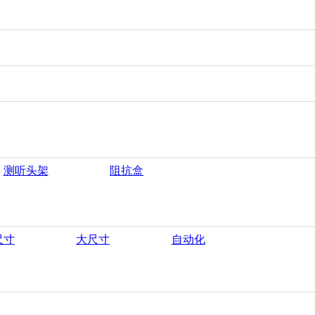
测听头架
阻抗盒
尺寸
大尺寸
自动化