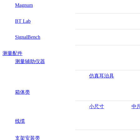
Magnum
BT Lab
SignalBench
测量配件
测量辅助仪器
仿真耳治具
箱体类
小尺寸
中
线缆
支架安装类