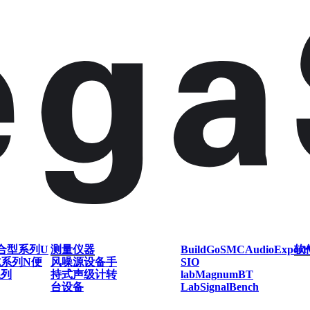
合型系列
U
测量仪器
BuildGo
SMC
AudioExpert
软
式系列
N便
风噪源设备
手
SIO
系列
持式声级计
转
lab
Magnum
BT
台设备
Lab
SignalBench