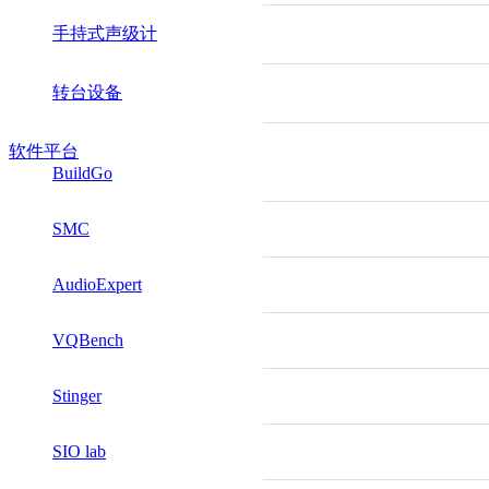
手持式声级计
转台设备
软件平台
BuildGo
SMC
AudioExpert
VQBench
Stinger
SIO lab