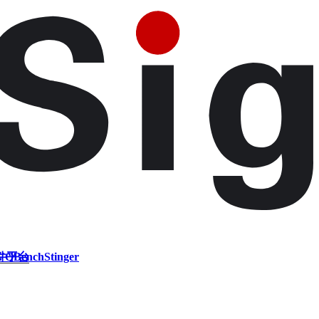
件平台
VQBench
Stinger