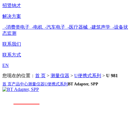
招贤纳才
解决方案
-消费类电子
-电机
-汽车电子
-医疗器械
-建筑声学
-设备状
态监测
联系我们
联系方式
EN
您现在的位置：
首 页
>
测量仪器
>
U便携式系列
>
U 981
首 页
产品中心
测量仪器
U便携式系列
BT Adapter, SPP