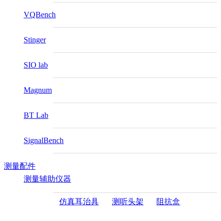
VQBench
Stinger
SIO lab
Magnum
BT Lab
SignalBench
测量配件
测量辅助仪器
仿真耳治具
测听头架
阻抗盒