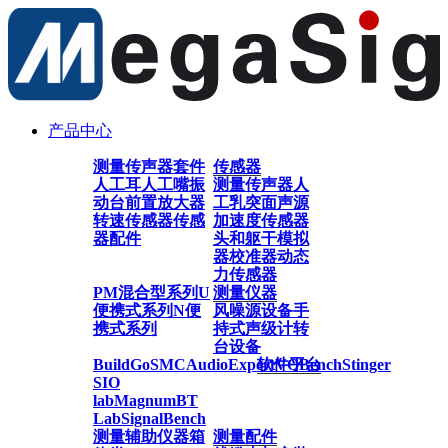
产品中心
测量传声器套件
传感器
人工耳
人工嘴
振
测量传声器
人
动台
前置放大器
工乳突
面声源
转速传感器
传感
加速度传感器
器配件
头和躯干模拟
器
校准器
动态
力传感器
PM混合型系列
U
测量仪器
便携式系列
N便
风噪源设备
手
携式系列
持式声级计
转
台设备
BuildGo
SMC
AudioExpert
软件平台
VQBench
Stinger
SIO
lab
Magnum
BT
Lab
SignalBench
测量辅助仪器
箱
测量配件