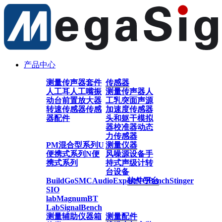
产品中心
测量传声器套件
传感器
人工耳
人工嘴
振
测量传声器
人
动台
前置放大器
工乳突
面声源
转速传感器
传感
加速度传感器
器配件
头和躯干模拟
器
校准器
动态
力传感器
PM混合型系列
U
测量仪器
便携式系列
N便
风噪源设备
手
携式系列
持式声级计
转
台设备
BuildGo
SMC
AudioExpert
软件平台
VQBench
Stinger
SIO
lab
Magnum
BT
Lab
SignalBench
测量辅助仪器
箱
测量配件