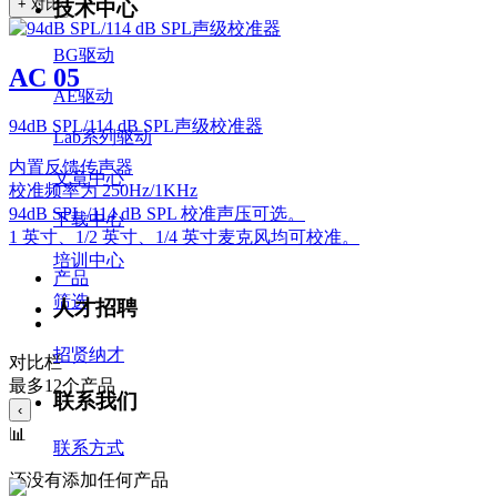
+ 对比
技术中心
BG驱动
AC 05
AE驱动
94dB SPL/114 dB SPL声级校准器
Lab系列驱动
内置反馈传声器
文章中心
校准频率为 250Hz/1KHz
94dB SPL /114 dB SPL 校准声压可选。
下载中心
1 英寸、1/2 英寸、1/4 英寸麦克风均可校准。
培训中心
产品
筛选
人才招聘
招贤纳才
对比栏
最多12个产品
联系我们
‹
📊
联系方式
还没有添加任何产品