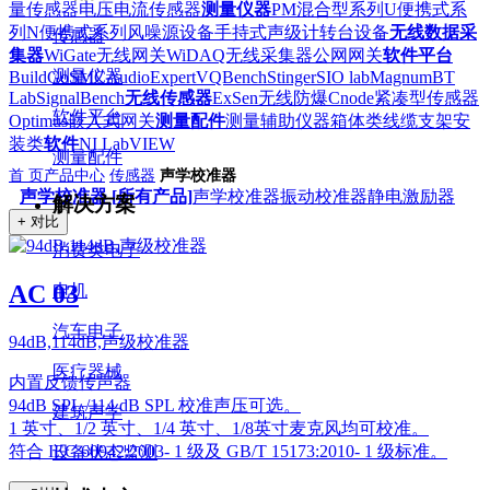
量传感器
电压电流传感器
测量仪器
PM混合型系列
U便携式系
列
N便携式系列
风噪源设备
手持式声级计
转台设备
无线数据采
传感器
集器
WiGate无线网关
WiDAQ无线采集器
公网网关
软件平台
测量仪器
BuildGo
SMC
AudioExpert
VQBench
Stinger
SIO lab
Magnum
BT
Lab
SignalBench
无线传感器
ExSen无线防爆
Cnode紧凑型传感器
软件平台
Optimus嵌入式网关
测量配件
测量辅助仪器
箱体类
线缆
支架安
装类
软件
NI LabVIEW
测量配件
首 页
产品中心
传感器
声学校准器
声学校准器 [所有产品]
声学校准器
振动校准器
静电激励器
解决方案
+ 对比
消费类电子
AC 03
电机
汽车电子
94dB,114dB,声级校准器
医疗器械
内置反馈传声器
94dB SPL /114 dB SPL 校准声压可选。
建筑声学
1 英寸、1/2 英寸、1/4 英寸、1/8英寸麦克风均可校准。
符合 IEC 60942:2003- 1 级及 GB/T 15173:2010- 1 级标准。
设备状态监测