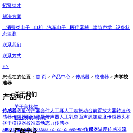
招贤纳才
解决方案
-消费类电子
-电机
-汽车电子
-医疗器械
-建筑声学
-设备状
态监测
联系我们
联系方式
EN
您现在的位置：
首 页
>
产品中心
>
传感器
>
校准器
>
声学校
准器
关于我们
产品中心
关于美格信
传感器
测量传声器套件
人工耳
人工嘴
振动台
前置放大器
转速传
感器
传感器配件
测量传声器
人工乳突
面声源
加速度传感器
头和
企业资质与荣誉
躯干模拟器
校准器
动态力传感器
a0001aaaaa11
a0002aaa555555555
a99999
传感器
温度传感器
流
产品中心