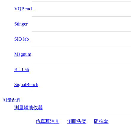
VQBench
Stinger
SIO lab
Magnum
BT Lab
SignalBench
测量配件
测量辅助仪器
仿真耳治具
测听头架
阻抗盒