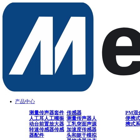
产品中心
测量传声器套件
传感器
PM混
人工耳
人工嘴
振
测量传声器
人
便携
动台
前置放大器
工乳突
面声源
携式
转速传感器
传感
加速度传感器
器配件
头和躯干模拟