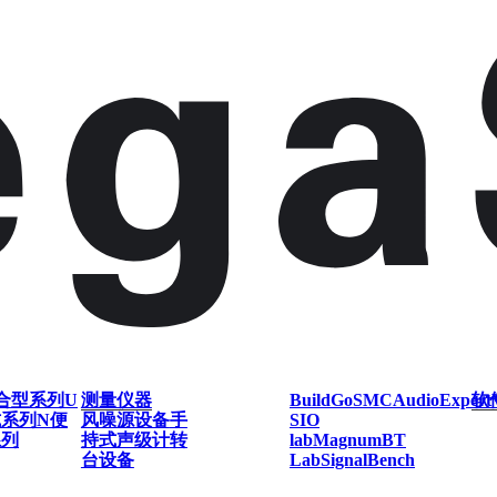
合型系列
U
测量仪器
BuildGo
SMC
AudioExpert
软
式系列
N便
风噪源设备
手
SIO
系列
持式声级计
转
lab
Magnum
BT
台设备
Lab
SignalBench