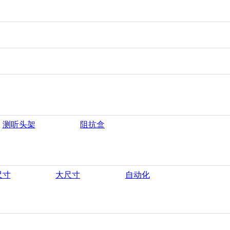
测听头架
阻抗盒
尺寸
大尺寸
自动化