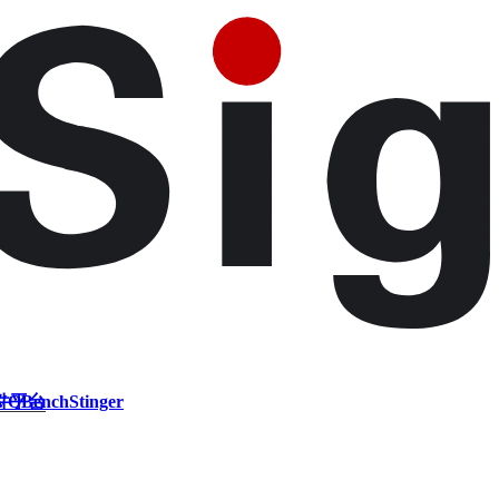
件平台
VQBench
Stinger