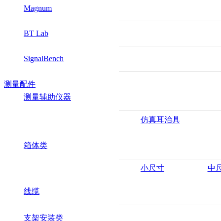
Magnum
BT Lab
SignalBench
测量配件
测量辅助仪器
仿真耳治具
箱体类
小尺寸
中
线缆
支架安装类