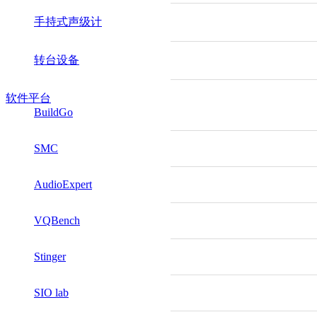
手持式声级计
转台设备
软件平台
BuildGo
SMC
AudioExpert
VQBench
Stinger
SIO lab