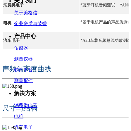
关于我们
消费类电子
*蓝牙耳机音频测试 *AN
关于美格信
*基于电机产品的声品质测
电机
企业资质与荣誉
产品中心
汽车电子
*A2B车载音频总线功放测
传感器
测量仪器
声频隔离度曲线
软件平台
测量配件
解决方案
消费类电子
尺寸与结构
电机
汽车电子