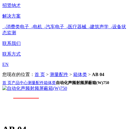
招贤纳才
解决方案
-消费类电子
-电机
-汽车电子
-医疗器械
-建筑声学
-设备状
态监测
联系我们
联系方式
EN
您现在的位置：
首 页
>
测量配件
>
箱体类
>
AB 04
首 页
产品中心
测量配件
箱体类
自动化声频射频屏蔽箱(W)750