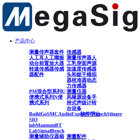
产品中心
测量传声器套件
传感器
人工耳
人工嘴
振
测量传声器
人
动台
前置放大器
工乳突
面声源
转速传感器
传感
加速度传感器
器配件
头和躯干模拟
器
校准器
动态
力传感器
PM混合型系列
U
测量仪器
便携式系列
N便
风噪源设备
手
携式系列
持式声级计
转
台设备
BuildGo
SMC
AudioExpert
软件平台
VQBench
Stinger
SIO
lab
Magnum
BT
Lab
SignalBench
测量辅助仪器
箱
测量配件