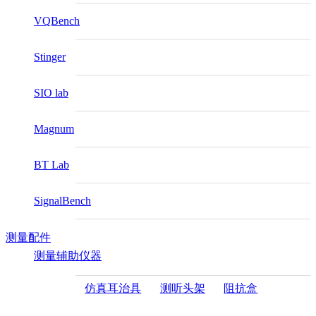
VQBench
Stinger
SIO lab
Magnum
BT Lab
SignalBench
测量配件
测量辅助仪器
仿真耳治具
测听头架
阻抗盒