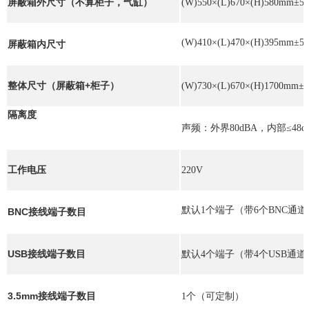
屏蔽箱外尺寸（不算柜子，气缸）
(W)550×(L)670×(H)580mm±5
(W)410×(L)470×(H)395mm±5
屏蔽箱内尺寸
整体尺寸（屏蔽箱+柜子）
(W)730×(L)670×(H)1700mm±
隔离度
声频：外界80dBA，内部≤48dB
工作电压
220V
默认1个端子（带6个BNC通
BNC接线端子数目
USB接线端子数目
默认4个端子（带4个USB通
3.5mm接线端子数目
1个（可定制）