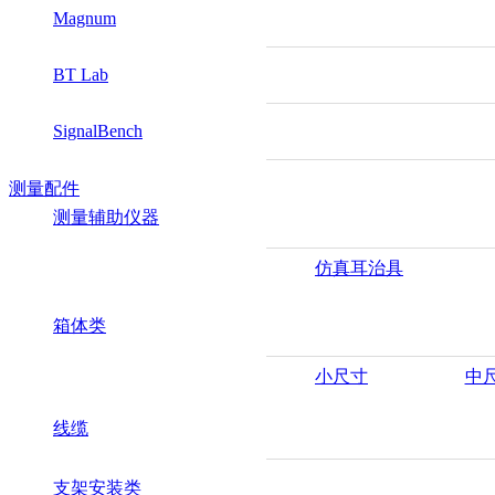
Magnum
BT Lab
SignalBench
测量配件
测量辅助仪器
仿真耳治具
箱体类
小尺寸
中
线缆
支架安装类