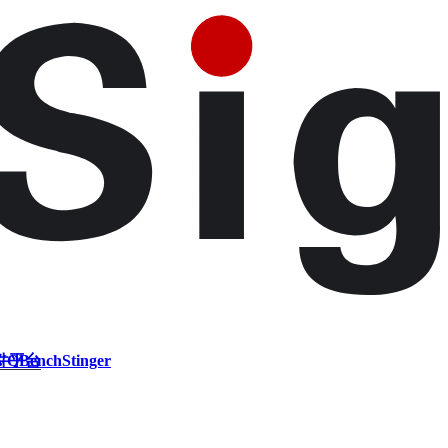
件平台
VQBench
Stinger