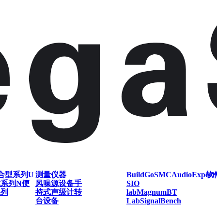
合型系列
U
测量仪器
BuildGo
SMC
AudioExpert
软
式系列
N便
风噪源设备
手
SIO
系列
持式声级计
转
lab
Magnum
BT
台设备
Lab
SignalBench