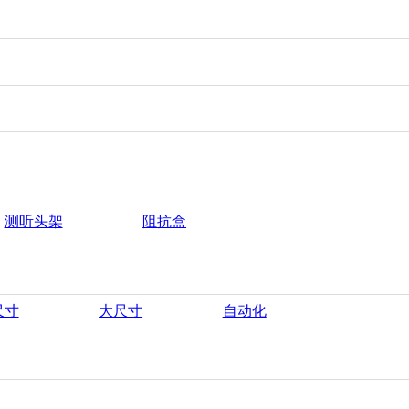
测听头架
阻抗盒
尺寸
大尺寸
自动化