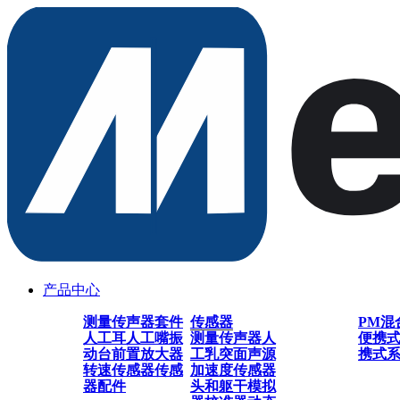
产品中心
测量传声器套件
传感器
PM混
人工耳
人工嘴
振
测量传声器
人
便携
动台
前置放大器
工乳突
面声源
携式
转速传感器
传感
加速度传感器
器配件
头和躯干模拟