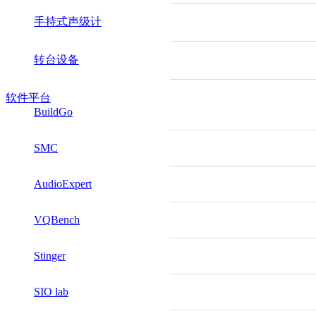
手持式声级计
转台设备
软件平台
BuildGo
SMC
AudioExpert
VQBench
Stinger
SIO lab