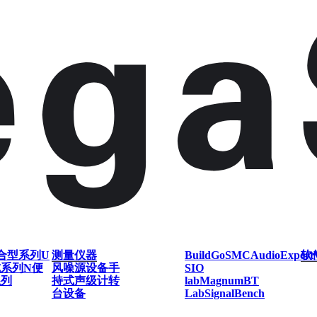
合型系列
U
测量仪器
BuildGo
SMC
AudioExpert
软
式系列
N便
风噪源设备
手
SIO
系列
持式声级计
转
lab
Magnum
BT
台设备
Lab
SignalBench