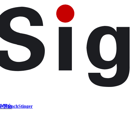
件平台
VQBench
Stinger