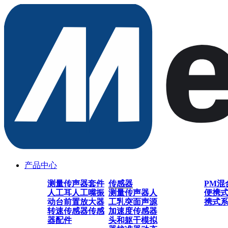
产品中心
测量传声器套件
传感器
PM混
人工耳
人工嘴
振
测量传声器
人
便携
动台
前置放大器
工乳突
面声源
携式
转速传感器
传感
加速度传感器
器配件
头和躯干模拟