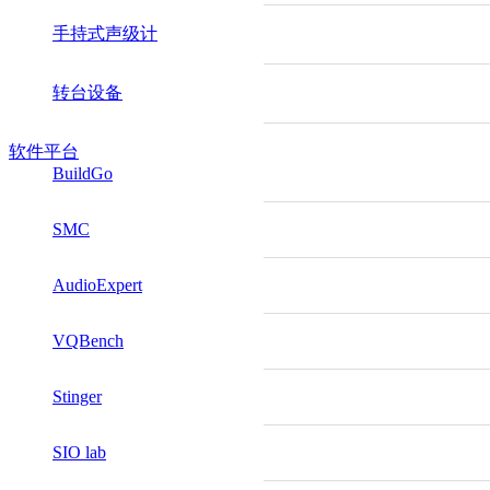
手持式声级计
转台设备
软件平台
BuildGo
SMC
AudioExpert
VQBench
Stinger
SIO lab