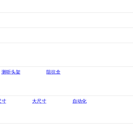
测听头架
阻抗盒
尺寸
大尺寸
自动化