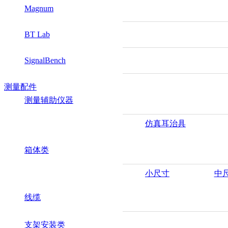
Magnum
BT Lab
SignalBench
测量配件
测量辅助仪器
仿真耳治具
箱体类
小尺寸
中
线缆
支架安装类