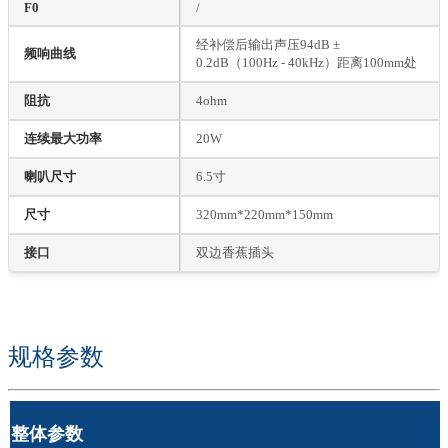
F0
/
经补偿后输出声压94dB ±
频响曲线
0.2dB（100Hz - 40kHz）距离100mm处
阻抗
4ohm
连续最大功率
20W
喇叭尺寸
6.5寸
尺寸
320mm*220mm*150mm
接口
双边香蕉插头
规格参数
整体参数