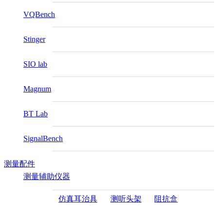
VQBench
Stinger
SIO lab
Magnum
BT Lab
SignalBench
测量配件
测量辅助仪器
仿真耳治具
测听头架
阻抗盒