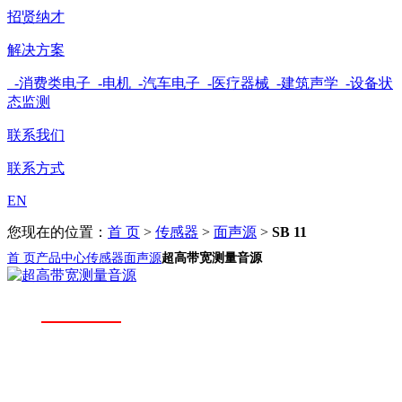
招贤纳才
解决方案
-消费类电子
-电机
-汽车电子
-医疗器械
-建筑声学
-设备状
态监测
联系我们
联系方式
EN
您现在的位置：
首 页
>
传感器
>
面声源
>
SB 11
首 页
产品中心
传感器
面声源
超高带宽测量音源