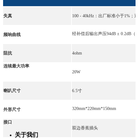
失真
100 - 40kHz：出厂标准小于
1%；
经补偿后输出声压94dB ± 0.2dB（10
频响曲线
阻抗
4ohm
连续最大功率
20W
喇叭尺寸
6.5寸
320mm*220mm*150mm
外形尺寸
接口
双边香蕉插头
关于我们