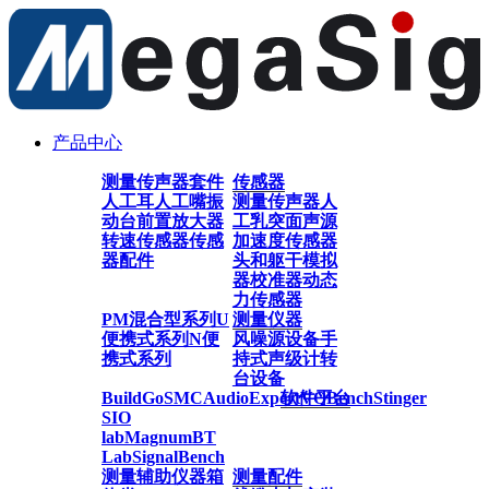
产品中心
测量传声器套件
传感器
人工耳
人工嘴
振
测量传声器
人
动台
前置放大器
工乳突
面声源
转速传感器
传感
加速度传感器
器配件
头和躯干模拟
器
校准器
动态
力传感器
PM混合型系列
U
测量仪器
便携式系列
N便
风噪源设备
手
携式系列
持式声级计
转
台设备
BuildGo
SMC
AudioExpert
软件平台
VQBench
Stinger
SIO
lab
Magnum
BT
Lab
SignalBench
测量辅助仪器
箱
测量配件