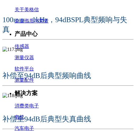
关于美格信
100mm，1kHz，94dBSPL典型频响与失
企业资质与荣誉
真
产品中心
传感器
测量仪器
软件平台
补偿至94dB后典型频响曲线
测量配件
解决方案
消费类电子
电机
补偿至94dB后典型失真曲线
汽车电子