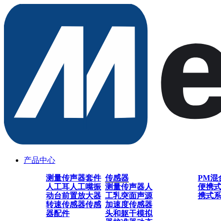
产品中心
测量传声器套件
传感器
PM混
人工耳
人工嘴
振
测量传声器
人
便携
动台
前置放大器
工乳突
面声源
携式
转速传感器
传感
加速度传感器
器配件
头和躯干模拟