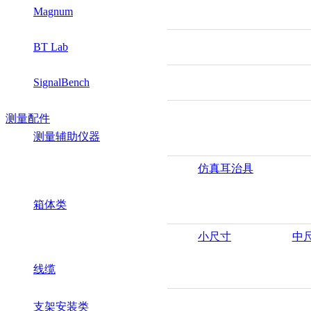
Magnum
BT Lab
SignalBench
测量配件
测量辅助仪器
仿真耳治具
箱体类
小尺寸
中
线缆
支架安装类