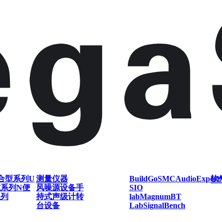
合型系列
U
测量仪器
BuildGo
SMC
AudioExpert
软
式系列
N便
风噪源设备
手
SIO
系列
持式声级计
转
lab
Magnum
BT
台设备
Lab
SignalBench