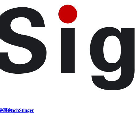
件平台
VQBench
Stinger