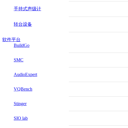
手持式声级计
转台设备
软件平台
BuildGo
SMC
AudioExpert
VQBench
Stinger
SIO lab