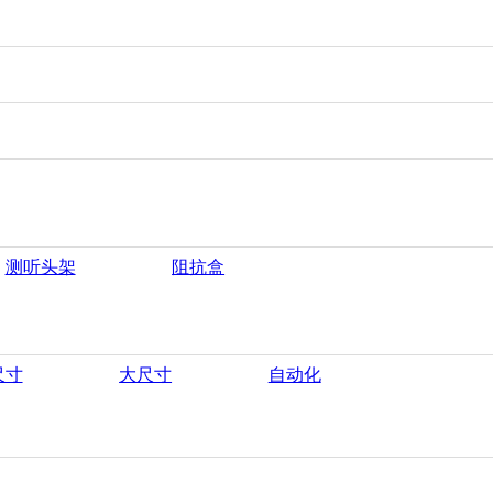
测听头架
阻抗盒
尺寸
大尺寸
自动化