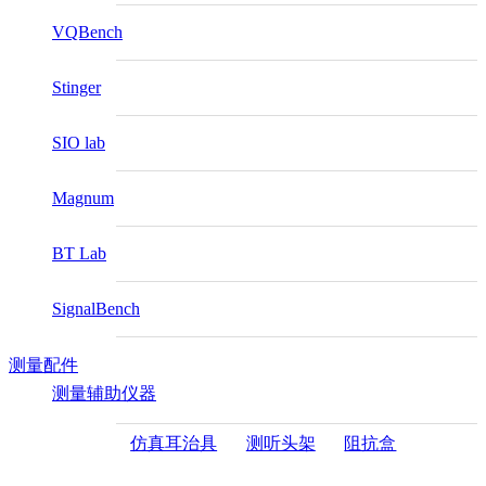
VQBench
Stinger
SIO lab
Magnum
BT Lab
SignalBench
测量配件
测量辅助仪器
仿真耳治具
测听头架
阻抗盒