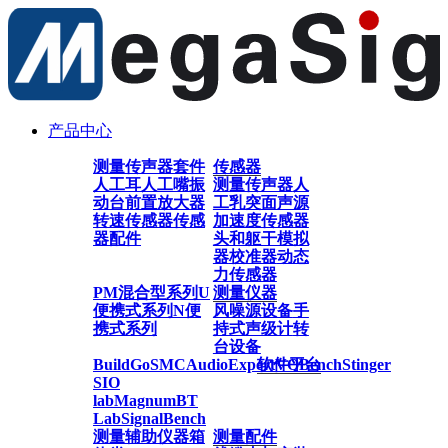
产品中心
测量传声器套件
传感器
人工耳
人工嘴
振
测量传声器
人
动台
前置放大器
工乳突
面声源
转速传感器
传感
加速度传感器
器配件
头和躯干模拟
器
校准器
动态
力传感器
PM混合型系列
U
测量仪器
便携式系列
N便
风噪源设备
手
携式系列
持式声级计
转
台设备
BuildGo
SMC
AudioExpert
软件平台
VQBench
Stinger
SIO
lab
Magnum
BT
Lab
SignalBench
测量辅助仪器
箱
测量配件