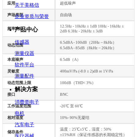
应用
超低噪声
关于美格信
声场类型
自由场
企业资质与荣誉
12.5Hz - 10kHz ± 1dB 10Hz - 16kHz ±
产品中心
频率响应
2dB 6.3Hz - 20kHz ± 3dB
传感器
6.5dBA - 100dB（20Hz ~ 8kHz）
动态范围
6.5dBA - 85dB（8kHz ~ 20kHz）
测量仪器
本底噪声
6.5dB（A）
软件平台
灵敏度
400mV/Pa (-8.0 ± 2)dB re 1V/Pa
测量配件
动态范围上限
100dB（THD< 3%）
解决方案
接口
BNC
消费类电子
工作温度范围
-20℃ 至 60℃
电机
相对湿度
10%- 90%无凝结
汽车电子
温度：25℃±5℃，湿度：50%
储存条件
±15%RH（保证传感器的长期稳定性）
医疗器械