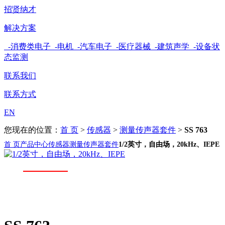
招贤纳才
解决方案
-消费类电子
-电机
-汽车电子
-医疗器械
-建筑声学
-设备状
态监测
联系我们
联系方式
EN
您现在的位置：
首 页
>
传感器
>
测量传声器套件
>
SS 763
首 页
产品中心
传感器
测量传声器套件
1/2英寸，自由场，20kHz、IEPE