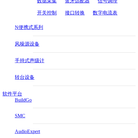
数据采集
蓝牙适配器
信号调理
开关控制
接口转换
数字电流表
N便携式系列
风噪源设备
手持式声级计
转台设备
软件平台
BuildGo
SMC
AudioExpert